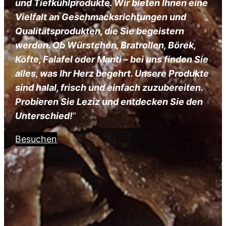
und Tiefkühlprodukte. Wir bieten Ihnen eine
Vielfalt an Geschmacksrichtungen und
Qualitätsprodukten, die Sie begeistern
werden. Ob Würstchen, Bratrollen, Börek,
Köfte, Falafel oder Manti – bei uns finden Sie
alles, was Ihr Herz begehrt. Unsere Produkte
sind halal, frisch und einfach zuzubereiten.
Probieren Sie Leziz und entdecken Sie den
Unterschied!
“
Besuchen