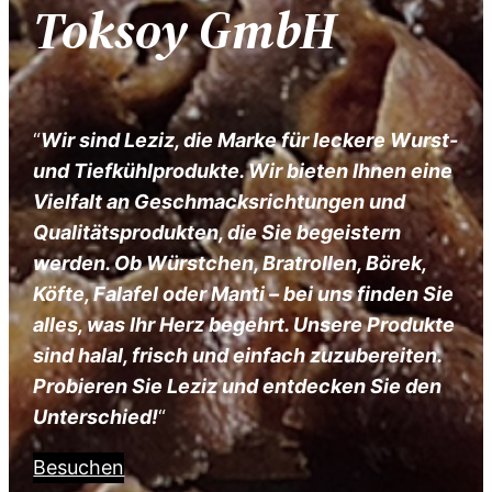
Toksoy GmbH
“
Wir sind Leziz, die Marke für leckere Wurst-
und Tiefkühlprodukte. Wir bieten Ihnen eine
Vielfalt an Geschmacksrichtungen und
Qualitätsprodukten, die Sie begeistern
werden. Ob Würstchen, Bratrollen, Börek,
Köfte, Falafel oder Manti – bei uns finden Sie
alles, was Ihr Herz begehrt. Unsere Produkte
sind halal, frisch und einfach zuzubereiten.
Probieren Sie Leziz und entdecken Sie den
Unterschied!
“
Besuchen