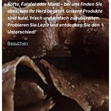
Köfte, Falafel oder Manti – bei uns finden Sie
alles, was Ihr Herz begehrt. Unsere Produkte
sind halal, frisch und einfach zuzubereiten.
Probieren Sie Leziz und entdecken Sie den
Unterschied!
“
Besuchen