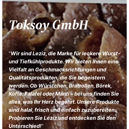
Toksoy GmbH
“
Wir sind Leziz, die Marke für leckere Wurst-
und Tiefkühlprodukte. Wir bieten Ihnen eine
Vielfalt an Geschmacksrichtungen und
Qualitätsprodukten, die Sie begeistern
werden. Ob Würstchen, Bratrollen, Börek,
Köfte, Falafel oder Manti – bei uns finden Sie
alles, was Ihr Herz begehrt. Unsere Produkte
sind halal, frisch und einfach zuzubereiten.
Probieren Sie Leziz und entdecken Sie den
Unterschied!
“