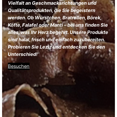
Vielfalt an Geschmacksrichtungen und
Qualitätsprodukten, die Sie begeistern
werden. Ob Würstchen, Bratrollen, Börek,
Köfte, Falafel oder Manti – bei uns finden Sie
alles, was Ihr Herz begehrt. Unsere Produkte
sind halal, frisch und einfach zuzubereiten.
Probieren Sie Leziz und entdecken Sie den
Unterschied!
“
Besuchen